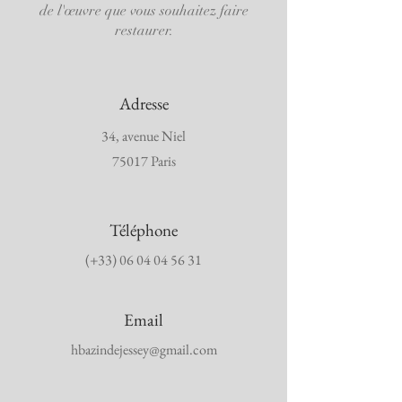
de l'œuvre que vous souhaitez faire
restaurer.
Adresse
34, avenue Niel
75017 Paris
Téléphone
(+33) 06 04 04 56 31
Email
hbazindejessey@gmail.com