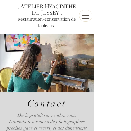
. A
H
TELIER
YACINTHE
J
.
DE
ESSEY
Restauration-conservation de
tableaux
Contact
Devis gratuit sur rendez-vous.
Estimation sur envoi de photographies
précises (face et revers) et des dimensions