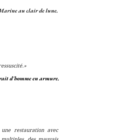
Marine au clair de lune.
ressuscité.
»
rait d'homme en armure.
 une restauration avec
 multiples, des mauvais