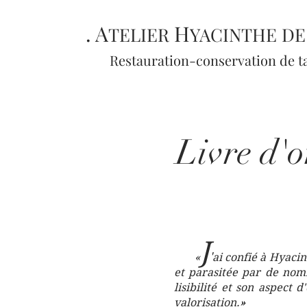
. A
H
TELIER
YACINTHE
D
Restauration-conservation de t
Livre d'o
J
'
«
ai confié à Hyaci
et parasitée par de nomb
lisibilité et son aspect 
valorisation.
»