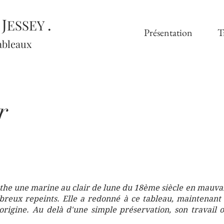
J
.
E
ESSEY
Présentation
T
ableaux
r
nthe une marine au clair de lune du 18ème siècle en mauvai
reux repeints. Elle a redonné à ce tableau, maintenant t
d'origine. Au delà d'une simple préservation, son travail 