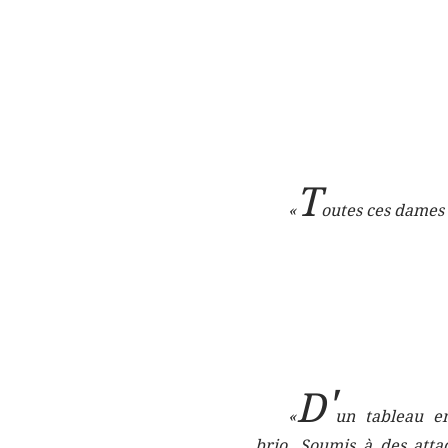
T
«
outes ces dames e
'
D
«
un tableau en
brio.
Soumis à des atta